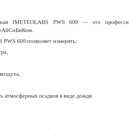
еская IMETEOLABS PWS 600 — это профессио
 «АйСиБиКом.
PWS 600 позволяет измерять:
тра,
воздуха,
ть атмосферных осадков в виде дождя.