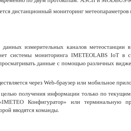
овременно по двум протоколам: ASCII и MODBUS-
яется дистанционный мониторинг метеопараметров 
 данных измерительных каналов метеостанции в
инет системы мониторинга IMETEOLABS IoT в
просматривать данные с помощью различных виджето
ествляется через Web-браузер или мобильное прил
с целью получения информации только по текущи
«IMETEO Конфигуратор» или терминальную пр
орой вводятся команды.