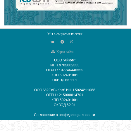
Мы в социальных сетях
Карта сайта
ООО "Айком"
ИНН 9702002333
ОГРН 1197746440352
КПП 502401001
ОКВЭД 63.11.1
ООО "АйСиБиКом" ИНН 5024211088
ОГРН 1215000014701
КПП 502401001
ОКВЭД 62.01
Соглашение о конфиденциальности