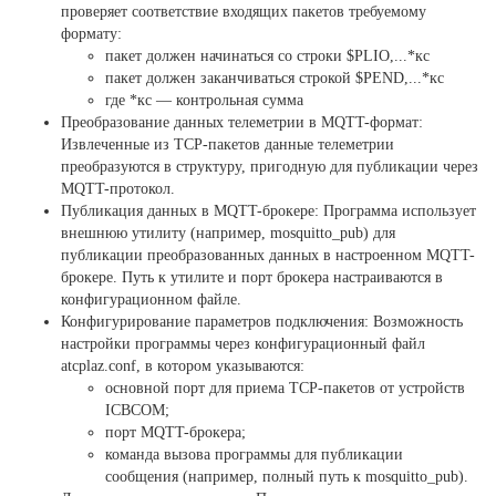
проверяет соответствие входящих пакетов требуемому
формату:
пакет должен начинаться со строки $PLIO,...*кс
пакет должен заканчиваться строкой $PEND,...*кс
где *кс — контрольная сумма
Преобразование данных телеметрии в MQTT-формат:
Извлеченные из TCP-пакетов данные телеметрии
преобразуются в структуру, пригодную для публикации через
MQTT-протокол.
Публикация данных в MQTT-брокере: Программа использует
внешнюю утилиту (например, mosquitto_pub) для
публикации преобразованных данных в настроенном MQTT-
брокере. Путь к утилите и порт брокера настраиваются в
конфигурационном файле.
Конфигурирование параметров подключения: Возможность
настройки программы через конфигурационный файл
atcplaz.conf, в котором указываются:
основной порт для приема TCP-пакетов от устройств
ICBCOM;
порт MQTT-брокера;
команда вызова программы для публикации
сообщения (например, полный путь к mosquitto_pub).