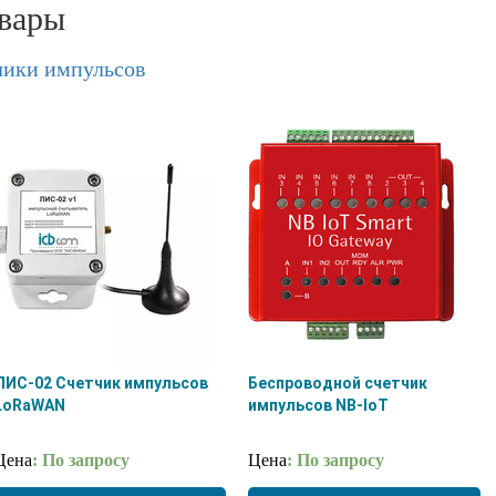
вары
чики импульсов
ЛИС-02 Счетчик импульсов
Беспроводной счетчик
LoRaWAN
импульсов NB-IoT
Цена
: По запросу
Цена
: По запросу