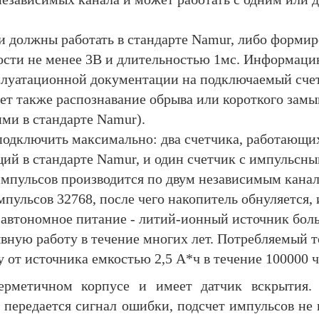
 должны работать в стандарте Namur, либо формир
сти не менее 3В и длительностью 1мс. Информацию
сплуатационной документации на подключаемый сче
ет также распознавание обрыва или короткого замы
ми в стандарте Namur).
подключить максимально: два счетчика, работающих
щий в стандарте Namur, и один счетчик с импульсн
импульсов производится по двум независимым кана
пульсов 32768, после чего накопитель обнуляется, и
е автономное питание - литий-ионный источник бол
ную работу в течение многих лет. Потребляемый то
у от источника емкостью 2,5 А*ч в течение 100000 ч
герметичном корпусе и имеет датчик вскрытия.
 передается сигнал ошибки, подсчет импульсов не