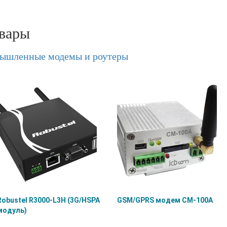
вары
ышленные модемы и роутеры
Robustel R3000-L3H (3G/HSPA
GSM/GPRS модем СМ-100А
модуль)