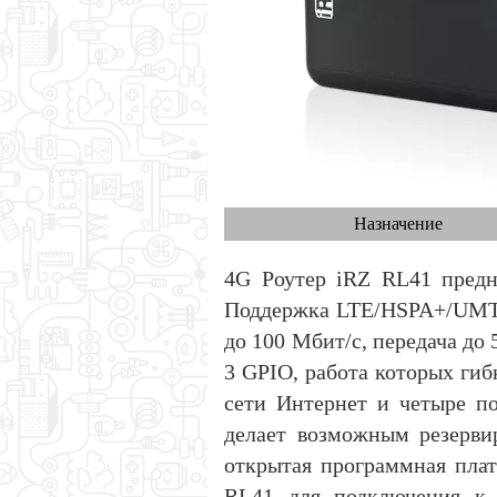
Назначение
4G Роутер iRZ RL41 предн
Поддержка LTE/HSPA+/UMTS
до 100 Мбит/с, передача до
3 GPIO, работа которых ги
сети Интернет и четыре п
делает возможным резерви
открытая программная пла
RL41 для подключения к 