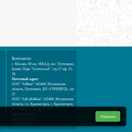
.
Контакты:
г. Москва
, 69 км. МКАД,
пос. Путилково
,
Бизнес Парк “Greenwood”, стр 17 оф. 21-
28
Почтовый адрес:
ООО "АйКом" 143440, Московская
область, Путилково, БП «ГРИНВУД», а/я
21
ООО "АйСиБиКом" 143409, Московская
область, г.о. Красногорск, г. Красногорск,
ул.Успенская, д. 24, кв. 529
sales@icbcom.ru
Хорошо
8 800 775 19 75,
+7 495 249 03 37