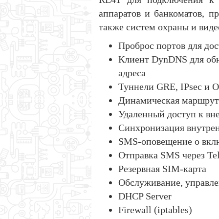
аппаратов и банкоматов, п
также систем охраны и вид
Проброс портов для дос
Клиент DynDNS для обн
адреса
Туннели GRE, IPsec и 
Динамическая маршрут
Удаленный доступ к вн
Синхронизация внутрен
SMS-оповещение о вклю
Отправка SMS через Tel
Резервная SIM-карта
Обслуживание, управле
DHСP Server
Firewall (iptables)