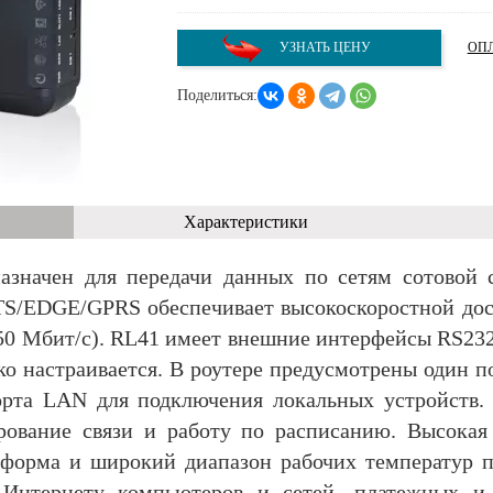
УЗНАТЬ ЦЕНУ
ОПЛ
Поделиться:
Характеристики
азначен для передачи данных по сетям сотовой с
/EDGE/GPRS обеспечивает высокоскоростной дост
 50 Мбит/с). RL41 имеет внешние интерфейсы RS232
бко настраивается. В роутере предусмотрены один 
орта LAN для подключения локальных устройств.
рование связи и работу по расписанию. Высокая 
тформа и широкий диапазон рабочих температур п
Интернету компьютеров и сетей, платежных и 