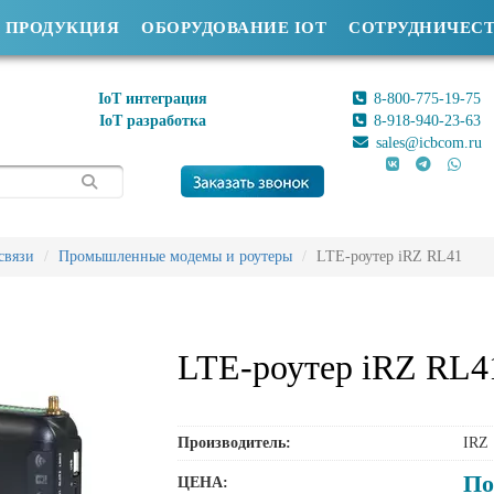
ПРОДУКЦИЯ
ОБОРУДОВАНИЕ IOT
СОТРУДНИЧЕС
IoT интеграция
8-800-775-19-75
IoT разработка
8-918-940-23-63
sales@icbcom.ru
связи
Промышленные модемы и роутеры
LTE-роутер iRZ RL41
LTE-роутер iRZ RL4
Производитель:
IRZ
По
ЦЕНА: