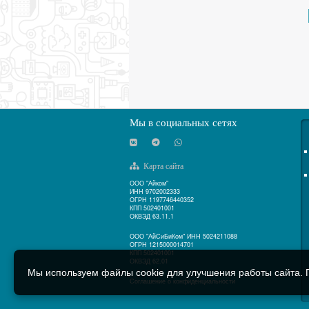
Мы в социальных сетях
Карта сайта
ООО "Айком"
ИНН 9702002333
ОГРН 1197746440352
КПП 502401001
ОКВЭД 63.11.1
ООО "АйСиБиКом" ИНН 5024211088
ОГРН 1215000014701
КПП 502401001
ОКВЭД 62.01
Мы используем файлы cookie для улучшения работы сайта. П
Соглашение о конфиденциальности