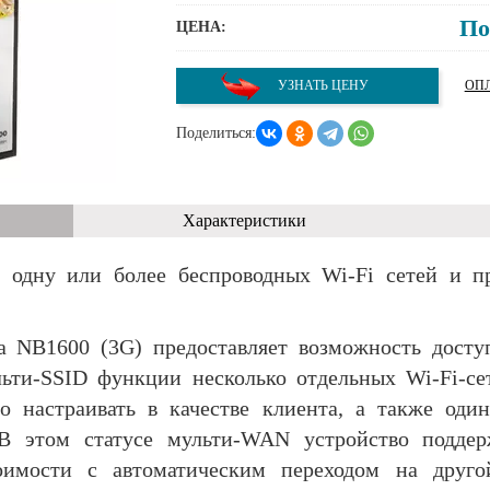
По
ЦЕНА:
УЗНАТЬ ЦЕНУ
ОПЛ
Поделиться:
Характеристики
 одну или более беспроводных Wi-Fi сетей и пр
па NB1600 (3G) предоставляет возможность досту
льти-SSID функции несколько отдельных Wi-Fi-с
о настраивать в качестве клиента, а также один
 этом статусе мульти-WAN устройство подде
имости с автоматическим переходом на друго