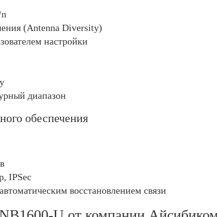
/n
ения (Antenna Diversity)
зователем настройки
у
урный диапазон
ного обеспечения
в
, IPSec
 автоматическим восстановлением связи
 NB1600-U от компании Айсибико