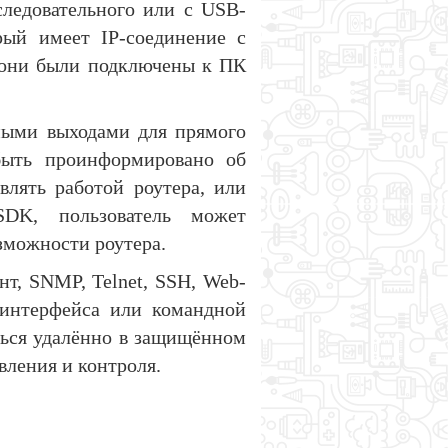
следовательного или с USB-
рый имеет IP-соединение с
ы они были подключены к ПК
ными выходами для прямого
быть проинформировано об
влять работой роутера, или
DK, пользователь может
зможности роутера.
т, SNMP, Telnet, SSH, Web-
-интерфейса или командной
ться удалённо в защищённом
вления и контроля.