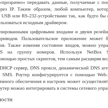
«прозрачно» передавать данные, получаемые с по
ерез IP. Таким образом, любой компьютер, кото
с USB или RS-232-устройствами так, как будто б
льзоваться исходным драйвером.
лированными цифровыми входами и двумя релей
приводов. Пользовательское приложение может 
ов. Также изменяя состояние входов, можно упра
MS на группу номеров. Используя NetBox S
помощью простых скриптов, тем самым расширяя во
DHCP сервер, DNS прокси, динамический DNS аген
и SMS. Роутер конфигурируется с помощью Web
ммного обеспечения и настроек может осуществля
утер можно интегрировать в системы сетевого упра
ности