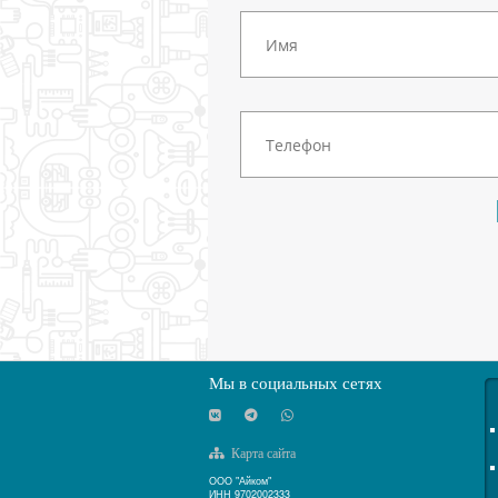
Мы в социальных сетях
Карта сайта
ООО "Айком"
ИНН 9702002333