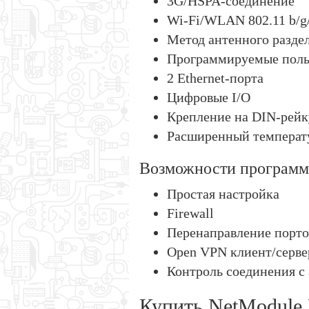
3G/HSPA-соединение
Wi-Fi/WLAN 802.11 b/g
Метод антенного раздел
Программируемые поль
2 Ethernet-порта
Цифровые I/O
Крепление на DIN-рейк
Расширенный температ
Возможности программ
Простая настройка
Firewall
Перенаправление порто
Open VPN клиент/сервер
Контроль соединения с
Купить NetModule