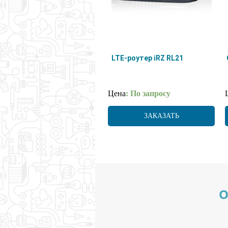
LTE-роутер iRZ RL21
Цена
: По запросу
ЗАКАЗАТЬ
О