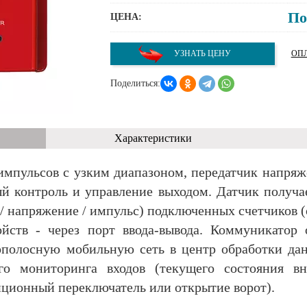
По
ЦЕНА:
УЗНАТЬ ЦЕНУ
ОПЛ
Поделиться:
Характеристики
импульсов с узким диапазоном, передатчик напряже
 контроль и управление выходом. Датчик получа
/ напряжение / импульс) подключенных счетчиков (о
ойств - через порт ввода-вывода. Коммуникатор
кополосную мобильную сеть в центр обработки да
го мониторинга входов (текущего состояния в
нционный переключатель или открытие ворот).