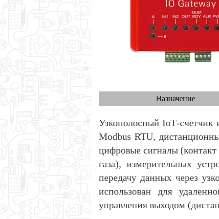
Назначение
Узкополосный IoТ-счетчик 
Modbus RTU, дистанционный
цифровые сигналы (контакт 
газа), измерительных устр
передачу данных через уз
использован для удаленно
управления выходом (диста