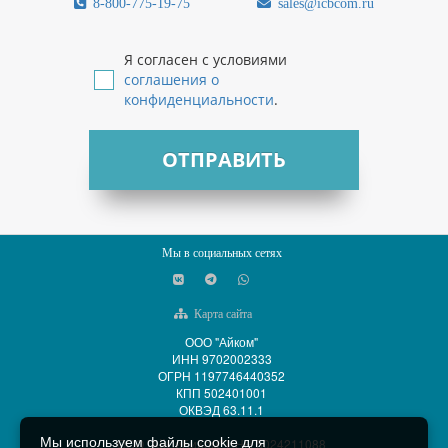
8-800-775-19-75
sales@icbcom.ru
Я согласен с условиями
соглашения о
конфиденциальности
.
ОТПРАВИТЬ
Мы в социальных сетях
Карта сайта
ООО "Айком"
ИНН 9702002333
ОГРН 1197746440352
КПП 502401001
ОКВЭД 63.11.1
Мы используем файлы cookie для
ООО "АйСиБиКом" ИНН 5024211088