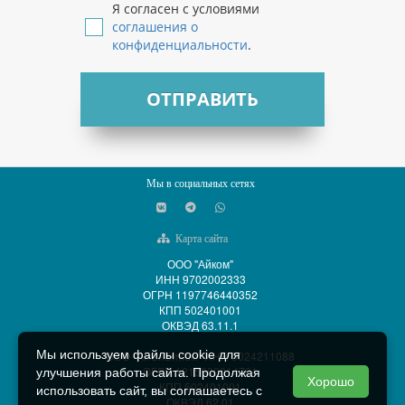
Я согласен с условиями
соглашения о
конфиденциальности
.
ОТПРАВИТЬ
Мы в социальных сетях
Карта сайта
ООО "Айком"
ИНН 9702002333
ОГРН 1197746440352
КПП 502401001
ОКВЭД 63.11.1
Мы используем файлы cookie для
ООО "АйСиБиКом" ИНН 5024211088
ОГРН 1215000014701
улучшения работы сайта. Продолжая
Хорошо
КПП 502401001
использовать сайт, вы соглашаетесь с
ОКВЭД 62.01