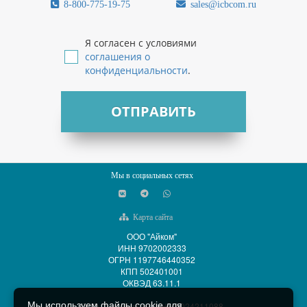
8-800-775-19-75
sales@icbcom.ru
Я согласен с условиями
соглашения о
конфиденциальности
.
ОТПРАВИТЬ
Мы в социальных сетях
Карта сайта
ООО "Айком"
ИНН 9702002333
ОГРН 1197746440352
КПП 502401001
ОКВЭД 63.11.1
Мы используем файлы cookie для
ООО "АйСиБиКом" ИНН 5024211088