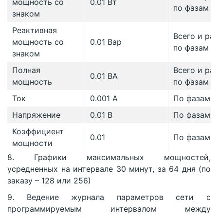
мощность со
0.01 Вт
по фазам
знаком
Реактивная
Всего и ра
мощность со
0.01 Вар
по фазам
знаком
Полная
Всего и ра
0.01 ВА
мощность
по фазам
Ток
0.001 А
По фазам
Напряжение
0.01 В
По фазам
Коэффициент
0.01
По фазам
мощности
8. Графики максимальных мощностей,
усредненных на интервале 30 минут, за 64 дня (по
заказу – 128 или 256)
9. Ведение журнала параметров сети с
программируемым интервалом между