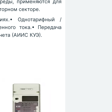
реды, применяются для
торном секторе.
иях.• Однотарифный /
нного тока.• Передача
ета (АИИС КУЭ).