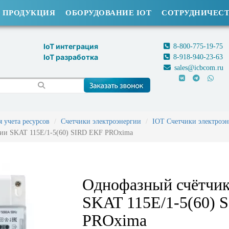
ПРОДУКЦИЯ
ОБОРУДОВАНИЕ IOT
СОТРУДНИЧЕС
IoT интеграция
8-800-775-19-75
IoT разработка
8-918-940-23-63
sales@icbcom.ru
 учета ресурсов
Счетчики электроэнергии
IOT Счетчики электроэ
гии SKAT 115E/1-5(60) SIRD EKF PROxima
Однофазный счётчик
SKAT 115E/1-5(60) 
PROxima