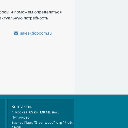
просы и поможем определиться
актуальную потребность.
sales@icbcom.ru
.
Контакты:
г. Москва
, 69 км. МКАД,
пос.
Путилково
,
Бизнес Парк “Greenwood”, стр 17 оф.
21-28