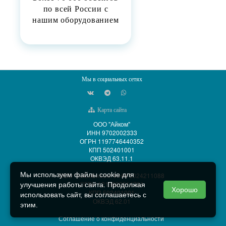
по всей России с
нашим оборудованием
Мы в социальных сетях
Карта сайта
ООО "Айком"
ИНН 9702002333
ОГРН 1197746440352
КПП 502401001
ОКВЭД 63.11.1
Мы используем файлы cookie для
ООО "АйСиБиКом" ИНН 5024211088
ОГРН 1215000014701
улучшения работы сайта. Продолжая
Хорошо
КПП 502401001
использовать сайт, вы соглашаетесь с
ОКВЭД 62.01
этим.
Соглашение о конфиденциальности