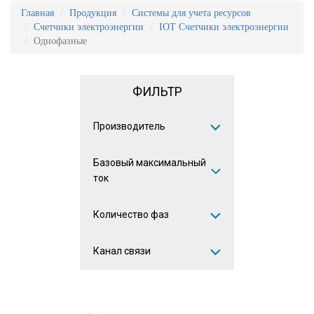
Главная
Продукция
Системы для учета ресурсов
Счетчики электроэнергии
IOT Счетчики электроэнергии
Однофазные
ФИЛЬТР
Производитель
Базовый максимальный
EKF
(2)
ток
ICBCOM
(9)
Количество фаз
5(60)А
(8)
Канал связи
Однофазный
(11)
2G
(1)