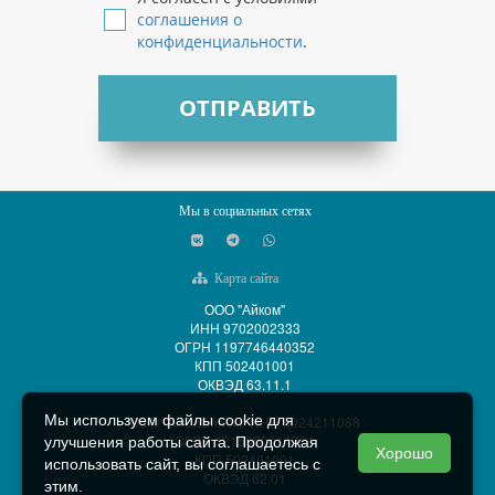
соглашения о
конфиденциальности
.
ОТПРАВИТЬ
Мы в социальных сетях
Карта сайта
ООО "Айком"
ИНН 9702002333
ОГРН 1197746440352
КПП 502401001
ОКВЭД 63.11.1
Мы используем файлы cookie для
ООО "АйСиБиКом" ИНН 5024211088
ОГРН 1215000014701
улучшения работы сайта. Продолжая
Хорошо
КПП 502401001
использовать сайт, вы соглашаетесь с
ОКВЭД 62.01
этим.