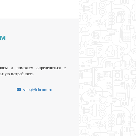
им
росы и поможем определиться с
льную потребность.
sales@icbcom.ru
.