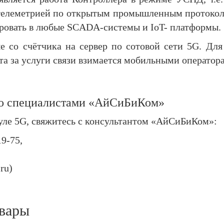
с телеметрией по открытым промышленным прото
ировать в любые SCADA-системы и IoT- платформы.
е со счётчика на сервер по сотовой сети 5G. Для
та за услуги связи взимается мобильными оператор
со специалистами «АйСиБиКом»
уле 5G, свяжитесь с консультантом «АйСиБиКом»:
19-75,
ru)
вары