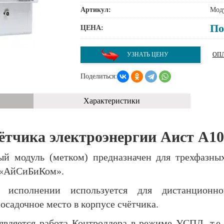
Артикул:
Мод
По
ЦЕНА:
УЗНАТЬ ЦЕНУ
ОПЛ
Поделиться:
Характеристики
чётчика электроэнергии Аист А1
 модуль (метком) предназначен для трехфазных
 «АйСиБиКом».
 исполнении используется для дистанционн
осадочное место в корпусе счётчика.
вляется работа Контроллера в режиме УСПД, т.е.