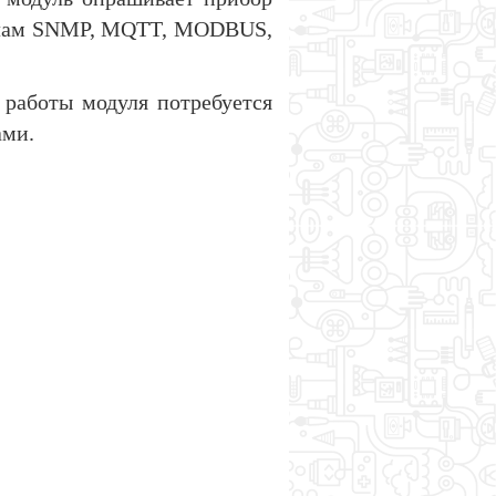
колам SNMP, MQTT, MODBUS,
 работы модуля потребуется
ами.