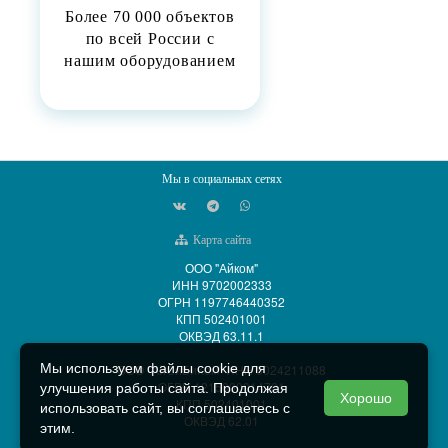
Более 70 000 объектов
по всей России с
нашим оборудованием
Мы в социальных сетях
Карта сайта
ООО "Айком"
ИНН 9702002333
ОГРН 1197746440352
КПП 502401001
ОКВЭД 63.11.1
Мы используем файлы cookie для
ООО "АйСиБиКом" ИНН 5024211088
ОГРН 1215000014701
улучшения работы сайта. Продолжая
Хорошо
КПП 502401001
использовать сайт, вы соглашаетесь с
ОКВЭД 62.01
этим.