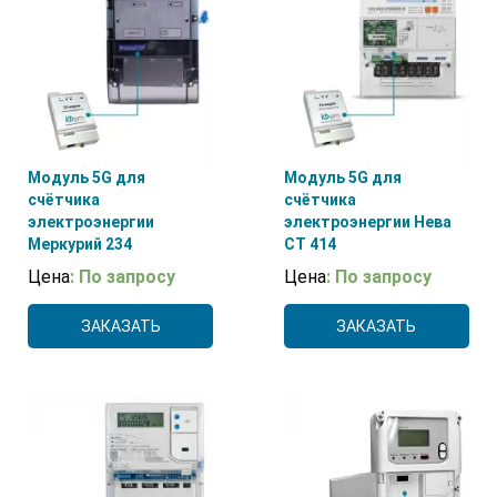
5(100)А
(8)
LoRaWAN
(8)
10(100)А
(15)
NB-IoT
(8)
Wi-Fi
(8)
Модуль 5G для
Модуль 5G для
счётчика
счётчика
электроэнергии
электроэнергии Нева
Меркурий 234
СТ 414
Цена
: По запросу
Цена
: По запросу
ЗАКАЗАТЬ
ЗАКАЗАТЬ