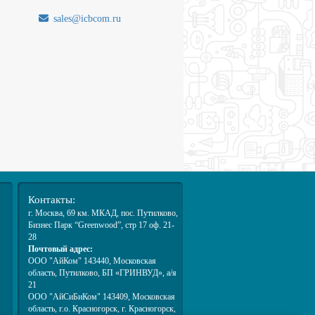
sales@icbcom.ru
.
Контакты:
г. Москва
, 69 км. МКАД,
пос. Путилково
,
Бизнес Парк “Greenwood”, стр 17 оф. 21-
28
Почтовый адрес:
ООО "АйКом" 143440, Московская
область, Путилково, БП «ГРИНВУД», а/я
21
ООО "АйСиБиКом" 143409, Московская
область, г.о. Красногорск, г. Красногорск,