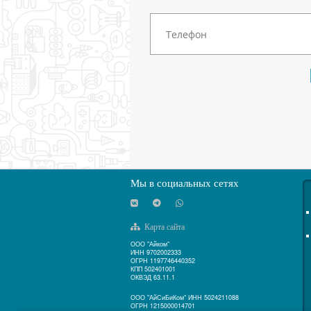
Мы в социальных сетях
Карта сайта
ООО "Айком"
ИНН 9702002333
ОГРН 1197746440352
КПП 502401001
ОКВЭД 63.11.1
ООО "АйСиБиКом" ИНН 5024211088
ОГРН 1215000014701