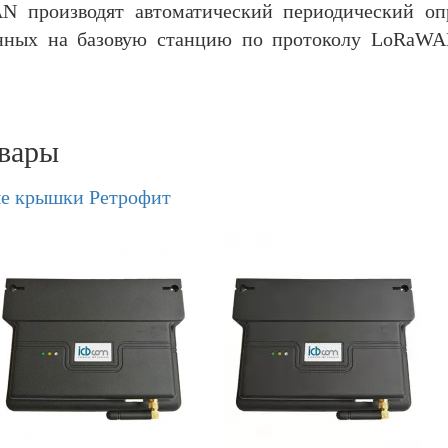
 производят автоматический периодический опр
нных на базовую станцию по протоколу LoRaWAN
вары
е крышки Ретрофит