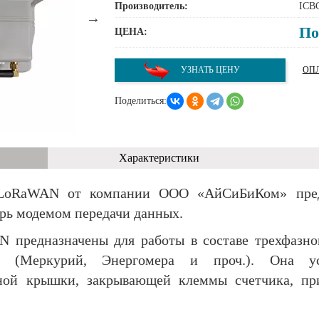
Производитель:
ICB
По
ЦЕНА:
УЗНАТЬ ЦЕНУ
ОПЛ
Поделиться:
Характеристики
LoRaWAN от компании ООО «АйСиБиКом» пред
рь модемом передачи данных.
предназначены для работы в составе трехфазног
ля (Меркурий, Энергомера и проч.). Она ус
тной крышки, закрывающей клеммы счетчика, пр