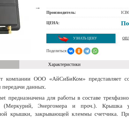
Производитель:
ICB
По
ЦЕНА:
УЗНАТЬ ЦЕНУ
ОПЛ
Поделиться:
Характеристики
от компании ООО «АйСиБиКом» представляет с
 передачи данных.
et предназначена для работы в составе трехфазно
я (Меркурий, Энергомера и проч.). Крышка у
тной крышки, закрывающей клеммы счетчика. Пр