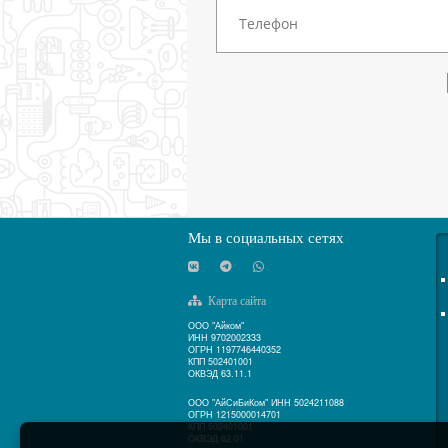
Мы в социальных сетях
Карта сайта
ООО "Айком"
ИНН 9702002333
ОГРН 1197746440352
КПП 502401001
ОКВЭД 63.11.1
ООО "АйСиБиКом" ИНН 5024211088
ОГРН 1215000014701
КПП 502401001
ОКВЭД 62.01