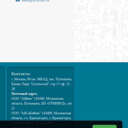
sales@icbcom.ru
.
Контакты:
г. Москва
, 69 км. МКАД,
пос. Путилково
,
Бизнес Парк “Greenwood”, стр 17 оф. 21-
28
Почтовый адрес:
ООО "АйКом" 143440, Московская
область, Путилково, БП «ГРИНВУД», а/я
21
ООО "АйСиБиКом" 143409, Московская
область, г.о. Красногорск, г. Красногорск,
ул.Успенская, д. 24, кв. 529
sales@icbcom.ru