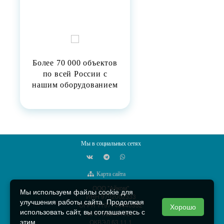
Более 70 000 объектов
по всей России с
нашим оборудованием
Мы в социальных сетях
Карта сайта
ООО "Айком"
Мы используем файлы cookie для
ИНН 9702002333
улучшения работы сайта. Продолжая
ОГРН 1197746440352
Хорошо
использовать сайт, вы соглашаетесь с
КПП 502401001
ОКВЭД 63.11.1
этим.