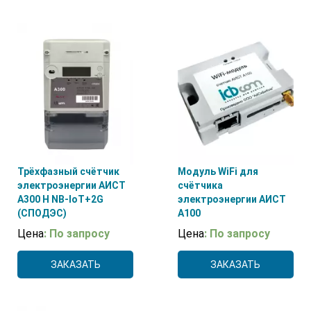
ГРПЗ
(10)
3G
(1)
5(50)А
(4)
КАРАТ
(1)
4G
(9)
5(60)А
(23)
МИЛУР ИС
(2)
Ethernet
(14)
5(100)А
(8)
Нет
(6)
LoRaWAN
(8)
10(100)А
(15)
ООО НПП "ТЕПЛОВОДОХРАН"
(1)
NB-IoT
(8)
Пульсар
(1)
Wi-Fi
(8)
Трёхфазный счётчик
Модуль WiFi для
электроэнергии АИСТ
счётчика
А300 H NB-IoT+2G
электроэнергии АИСТ
(СПОДЭС)
А100
Цена
: По запросу
Цена
: По запросу
ЗАКАЗАТЬ
ЗАКАЗАТЬ