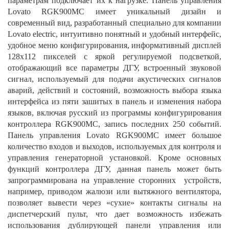
параметрам подключает их к нагрузке. Панель управления
Lovato RGK900MC имеет уникальный дизайн и
современный вид, разработанный специально для компании
Lovato electric, интуитивно понятный и удобный интерфейс,
удобное меню конфигурирования, информативный дисплей
128x112 пикселей с яркой регулируемой подсветкой,
отображающий все параметры ДГУ, встроенный звуковой
сигнал, используемый для подачи акустических сигналов
аварий, действий и состояний, возможность выбора языка
интерфейса из пяти зашитых в панель и изменения набора
языков, включая русский из программы конфигурирования
контроллера RGK900MC, запись последних 250 событий.
Панель управления Lovato RGK900MC имеет большое
количество входов и выходов, используемых для контроля и
управления генераторной установкой. Кроме основных
функций контроллера ДГУ, данная панель может быть
запрограммирована на управление сторонних устройств,
например, приводом жалюзи или вытяжного вентилятора,
позволяет вывести через «сухие» контакты сигналы на
диспетчерский пульт, что дает возможность избежать
использования дублирующей панели управления или