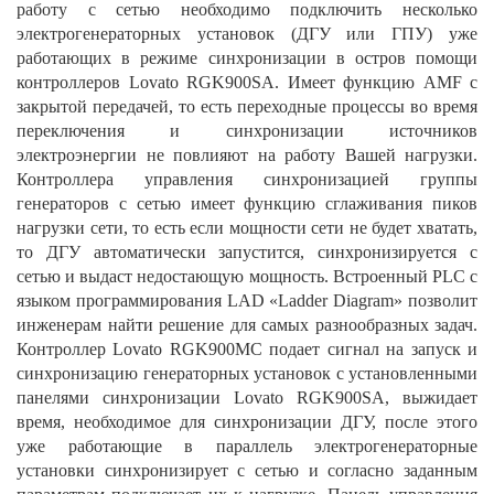
работу с сетью необходимо подключить несколько
электрогенераторных установок (ДГУ или ГПУ) уже
работающих в режиме синхронизации в остров помощи
контроллеров Lovato RGK900SA. Имеет функцию AMF c
закрытой передачей, то есть переходные процессы во время
переключения и синхронизации источников
электроэнергии не повлияют на работу Вашей нагрузки.
Контроллера управления синхронизацией группы
генераторов с сетью имеет функцию сглаживания пиков
нагрузки сети, то есть если мощности сети не будет хватать,
то ДГУ автоматически запустится, синхронизируется с
сетью и выдаст недостающую мощность. Встроенный PLC с
языком программирования LAD «Ladder Diagram» позволит
инженерам найти решение для самых разнообразных задач.
Контроллер Lovato RGK900MC подает сигнал на запуск и
синхронизацию генераторных установок с установленными
панелями синхронизации Lovato RGK900SA, выжидает
время, необходимое для синхронизации ДГУ, после этого
уже работающие в параллель электрогенераторные
установки синхронизирует с сетью и согласно заданным