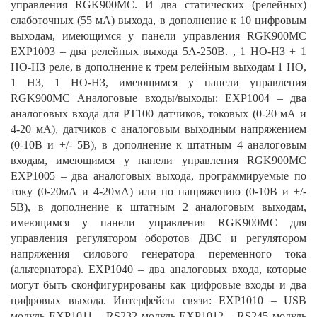
управления RGK900MC. И два статических (релейных)
слаботочных (55 мА) выхода, в дополнение к 10 цифровым
выходам, имеющимся у панели управления RGK900MC
EXP1003 – два релейных выхода 5А-250В. , 1 НО-НЗ + 1
НО-НЗ реле, в дополнение к трем релейным выходам 1 НО,
1 НЗ, 1 НО-НЗ, имеющимся у панели управления
RGK900MC Аналоговые входы/выходы: EXP1004 – два
аналоговых входа для PT100 датчиков, токовых (0-20 мА и
4-20 мА), датчиков с аналоговым выходным напряжением
(0-10В и +/- 5В), в дополнение к штатным 4 аналоговым
входам, имеющимся у панели управления RGK900MC
EXP1005 – два аналоговых выхода, программируемые по
току (0-20мА и 4-20мА) или по напряжению (0-10В и +/-
5В), в дополнение к штатным 2 аналоговым выходам,
имеющимся у панели управления RGK900MC для
управления регулятором оборотов ДВС и регулятором
напряжения силового генератора переменного тока
(альтернатора). EXP1040 – два аналоговых входа, которые
могут быть сконфигурированы как цифровые входы и два
цифровых выхода. Интерфейсы связи: EXP1010 – USB
модуль EXP1011 – RS232 модуль EXP1012 – RS245 модуль