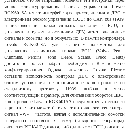
установке, что не запрещает поменять эти настройки через
меню конфигурирования. Панель управления Lovato
RGK601SA имеет интерфейс для присоединения к ДВС с
электронным блоком управления (ECU) по CAN-bus J1939,
и позволяет не только снимать показания c ECU, и
управлять запуском и остановом ДГУ, читать аварийные
сигналы и события, но и обнулять их. В памяти контроллера
Lovato RGK601SA уже «зашиты» параметры для
управления различными типами ECU (Volvo Penta,
Cummins, Perkins, John Deere, Scania, Iveco, Deutz)
достаточно только выбрать необходимый Вам в меню
конфигурирования. Однако, инженеры Lovato Electric
оставили возможность контроля ДВС с электронным
блоком управления, не прописанные в контроллере по
стандартному протоколу J1939, выбрав в меню
соответствующий параметр. Для считывания оборотов ДВС,
в контроллере Lovato RGK601SA предусмотрены несколько
вариантов: это может быть частота силового генератора,
сигнал «W» - частота, взятая с дополнительной обмотки
генератора собственных нужд (зарядного генератора),
сигнал от PICK-UP датчика, либо данные от ECU двигателя.