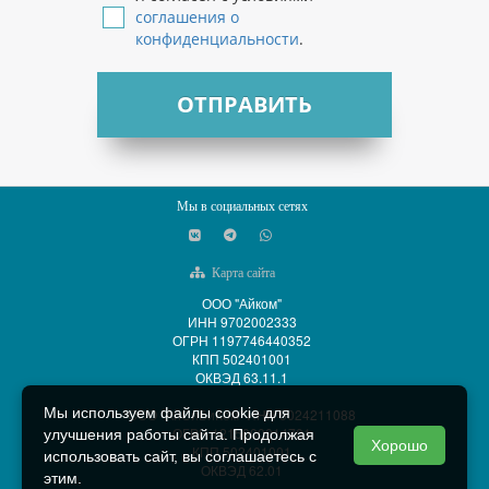
соглашения о
конфиденциальности
.
ОТПРАВИТЬ
Мы в социальных сетях
Карта сайта
ООО "Айком"
ИНН 9702002333
ОГРН 1197746440352
КПП 502401001
ОКВЭД 63.11.1
Мы используем файлы cookie для
ООО "АйСиБиКом" ИНН 5024211088
ОГРН 1215000014701
улучшения работы сайта. Продолжая
Хорошо
КПП 502401001
использовать сайт, вы соглашаетесь с
ОКВЭД 62.01
этим.