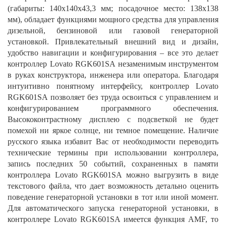
(габариты: 140х140х43,3 мм; посадочное место: 138х138
мм), обладает функциями мощного средства для управления
дизельной, бензиновой или газовой генераторной
установкой. Привлекательный внешний вид и дизайн,
удобство навигации и конфигурирования – все это делает
контроллер Lovato RGK601SA незаменимым инструментом
в руках конструктора, инженера или оператора. Благодаря
интуитивно понятному интерфейсу, контроллер Lovato
RGK601SA позволяет без труда освоиться с управлением и
конфигурированием программного обеспечения.
Высококонтрастному дисплею с подсветкой не будет
помехой ни яркое солнце, ни темное помещение. Наличие
русского языка избавит Вас от необходимости переводить
технические термины при использовании контроллера,
запись последних 50 событий, сохраненных в памяти
контроллера Lovato RGK601SA можно выгрузить в виде
текстового файла, что дает возможность детально оценить
поведение генераторной установки в тот или иной момент.
Для автоматического запуска генераторной установки, в
контроллере Lovato RGK601SA имеется функция AMF, то