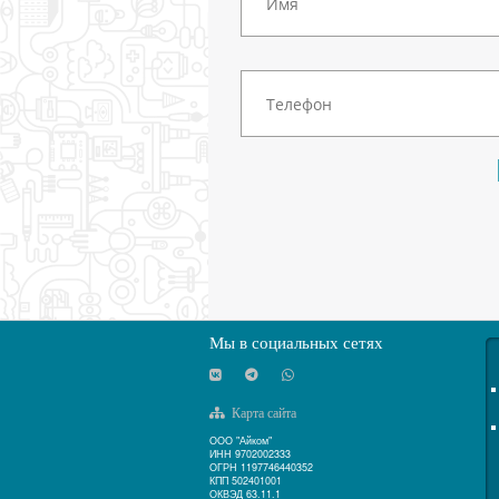
Мы в социальных сетях
Карта сайта
ООО "Айком"
ИНН 9702002333
ОГРН 1197746440352
КПП 502401001
ОКВЭД 63.11.1