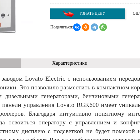
УЗНАТЬ ЦЕНУ
ОПЛ
Поделиться:
Характеристики
заводом Lovato Electric с использованием передо
троники. Это позволило разместить в компактном к
я дизельными генераторами, бензиновыми генер
 панели управления Lovato RGK600 имеет уникал
роллеров. Благодаря интуитивно понятному инте
да освоиться оператору с управлением и конфи
стному дисплею с подсветкой не будет помехой 
го языка избавит Вас от необходимости переводи