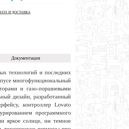
АТА И ДОСТАВКА
Документация
вых технологий и последних
орпусе многофункциональный
аторами и газо-поршневыми
ьный дизайн, разработанный
рфейсу, контроллер Lovato
гурированием программного
ни яркое солнце, ни темное
ть технические термины при