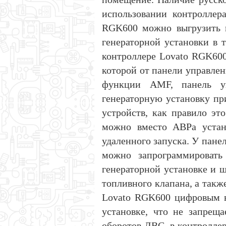
использовании контроллер
RGK600 можно выгрузить в
генераторной установки в 
контроллере Lovato RGK600
которой от панели управлен
функции AMF, панель уп
генераторную установку пр
устройств, как правило эт
можно вместо АВРа устан
удаленного запуска. У пане
можно запрограммировать
генераторной установке и 
топливного клапана, а такж
Lovato RGK600 цифровым в
установке, что не запрещ
оборотов ДВС, в контролле