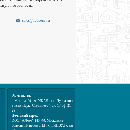
льную потребность.
sales@icbcom.ru
.
Контакты:
г. Москва
, 69 км. МКАД,
пос. Путилково
,
Бизнес Парк “Greenwood”, стр 17 оф. 21-
28
Почтовый адрес:
ООО "АйКом" 143440, Московская
область, Путилково, БП «ГРИНВУД», а/я