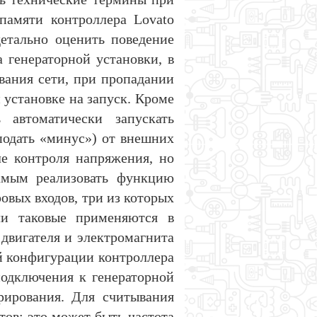
памяти контроллера Lovato
етально оценить поведение
 генераторной установки, в
вания сети, при пропадании
 установке на запуск. Кроме
автоматически запускать
подать «минус») от внешних
ле контроля напряжения, но
амым реализовать функцию
овых входов, три из которых
ли таковые применяются в
двигателя и электромагнита
ой конфигурации контроллера
одключения к генераторной
рирования. Для считывания
ов: это может быть частота