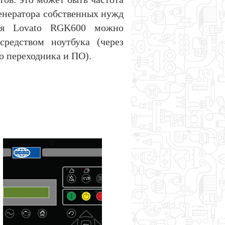
генератора собственных нужд
ения Lovato RGK600 можно
редством ноутбука (через
о переходника и ПО).