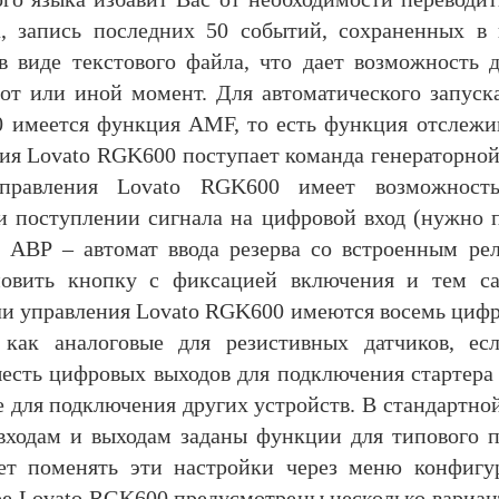
а, запись последних 50 событий, сохраненных в 
 виде текстового файла, что дает возможность д
тот или иной момент. Для автоматического запуска
 имеется функция AMF, то есть функция отслежи
ия Lovato RGK600 поступает команда генераторной
равления Lovato RGK600 имеет возможность 
и поступлении сигнала на цифровой вход (нужно 
о АВР – автомат ввода резерва со встроенным ре
овить кнопку с фиксацией включения и тем с
ли управления Lovato RGK600 имеются восемь цифр
 как аналоговые для резистивных датчиков, ес
шесть цифровых выходов для подключения стартера 
е для подключения других устройств. В стандартн
ходам и выходам заданы функции для типового п
ает поменять эти настройки через меню конфигу
ре Lovato RGK600 предусмотрены несколько вариант