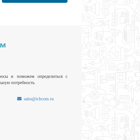
им
росы и поможем определиться с
льную потребность.
sales@icbcom.ru
.