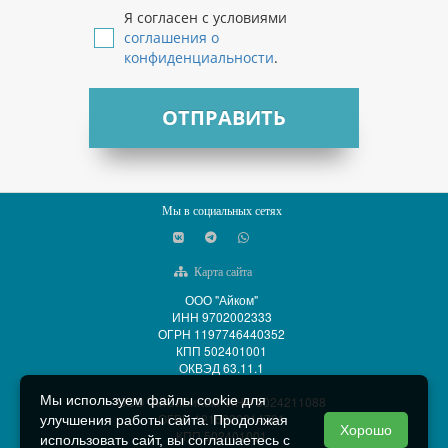
Я согласен с условиями
соглашения о
конфиденциальности
.
ОТПРАВИТЬ
Мы в социальных сетях
Карта сайта
ООО "Айком"
ИНН 9702002333
ОГРН 1197746440352
КПП 502401001
ОКВЭД 63.11.1
Мы используем файлы cookie для
ООО "АйСиБиКом" ИНН 5024211088
ОГРН 1215000014701
улучшения работы сайта. Продолжая
Хорошо
КПП 502401001
использовать сайт, вы соглашаетесь с