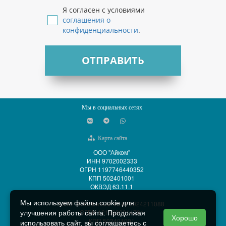
Я согласен с условиями
соглашения о
конфиденциальности
.
ОТПРАВИТЬ
Мы в социальных сетях
Карта сайта
ООО "Айком"
ИНН 9702002333
ОГРН 1197746440352
КПП 502401001
ОКВЭД 63.11.1
Мы используем файлы cookie для
ООО "АйСиБиКом" ИНН 5024211088
ОГРН 1215000014701
улучшения работы сайта. Продолжая
Хорошо
КПП 502401001
использовать сайт, вы соглашаетесь с