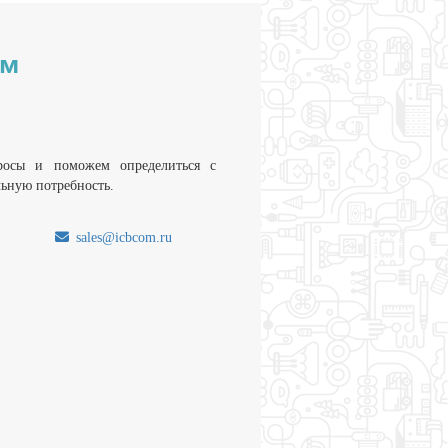
им
росы и поможем определиться с
льную потребность.
sales@icbcom.ru
.