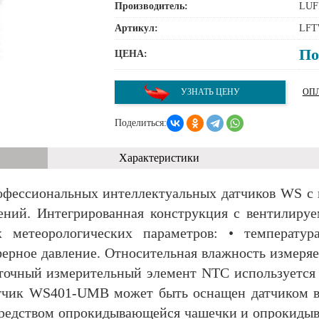
Производитель:
LUF
Артикул:
LFT
По
ЦЕНА:
УЗНАТЬ ЦЕНУ
ОПЛ
Поделиться:
Характеристики
офессиональных интеллектуальных датчиков WS с
ений. Интегрированная конструкция с вентилиру
 метеорологических параметров: • температура
ферное давление. Относительная влажность измеря
 точный измерительный элемент NTC используется
атчик WS401-UMB может быть оснащен датчиком в
средством опрокидывающейся чашечки и опрокиды