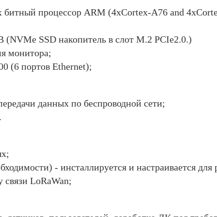
х битный процессор ARM (4xCortex-A76 and 4xCort
B (NVMe SSD накопитель в слот M.2 PCIe2.0.)
я монитора;
0 (6 портов Ethernet);
передачи данных по беспроводной сети;
.
ых;
обходимости) - инсталлируется и настраивается для 
у связи LoRaWan;