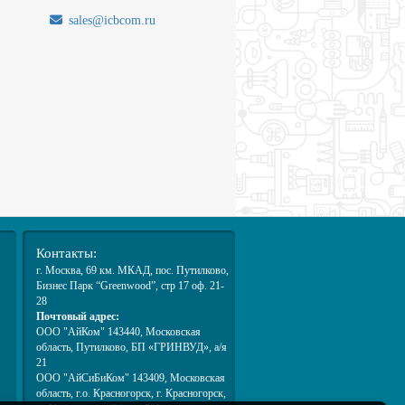
sales@icbcom.ru
.
Контакты:
г. Москва
, 69 км. МКАД,
пос. Путилково
,
Бизнес Парк “Greenwood”, стр 17 оф. 21-
28
Почтовый адрес:
ООО "АйКом" 143440, Московская
область, Путилково, БП «ГРИНВУД», а/я
21
ООО "АйСиБиКом" 143409, Московская
область, г.о. Красногорск, г. Красногорск,