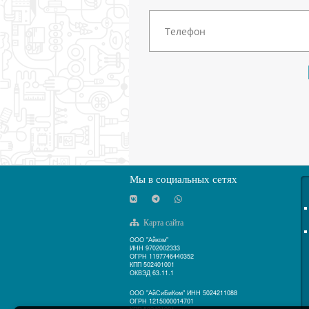
Мы в социальных сетях
Карта сайта
ООО "Айком"
ИНН 9702002333
ОГРН 1197746440352
КПП 502401001
ОКВЭД 63.11.1
ООО "АйСиБиКом" ИНН 5024211088
ОГРН 1215000014701