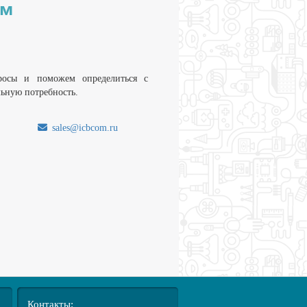
им
росы и поможем определиться с
льную потребность.
sales@icbcom.ru
.
Контакты: