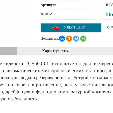
Артикул:
ICB5
По
ЦЕНА:
УЗНАТЬ ЦЕНУ
ОПЛ
Поделиться:
Характеристики
/жидкости ICB500-01 используется для измере
 в автоматических метеорологических станциях, д
ературы воды в резервуаре и т.д. Устройство может
ое тепловое сопротивление, как у чувствительно
ов, дрейф нуля и функцию температурной компенса
ую стабильность.