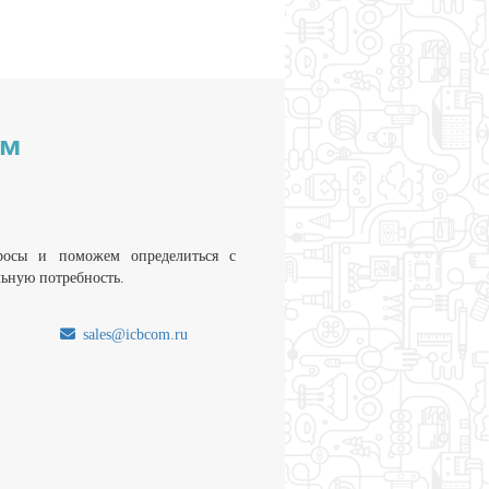
им
росы и поможем определиться с
льную потребность.
sales@icbcom.ru
.