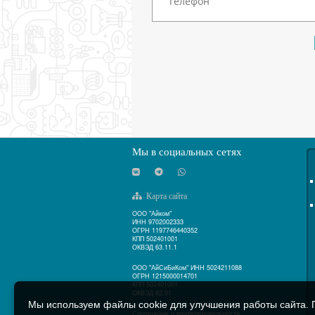
Мы в социальных сетях
Карта сайта
ООО "Айком"
ИНН 9702002333
ОГРН 1197746440352
КПП 502401001
ОКВЭД 63.11.1
ООО "АйСиБиКом" ИНН 5024211088
ОГРН 1215000014701
КПП 502401001
ОКВЭД 62.01
Мы используем файлы cookie для улучшения работы сайта. П
Соглашение о конфиденциальности