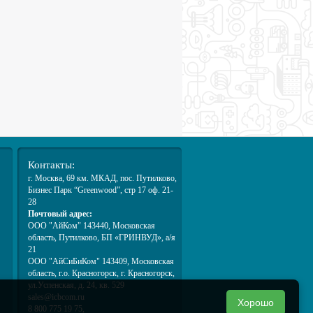
.
Контакты:
г. Москва
, 69 км. МКАД,
пос. Путилково
,
Бизнес Парк “Greenwood”, стр 17 оф. 21-
28
Почтовый адрес:
ООО "АйКом" 143440, Московская
область, Путилково, БП «ГРИНВУД», а/я
21
ООО "АйСиБиКом" 143409, Московская
область, г.о. Красногорск, г. Красногорск,
ул.Успенская, д. 24, кв. 529
sales@icbcom.ru
Хорошо
8 800 775 19 75,