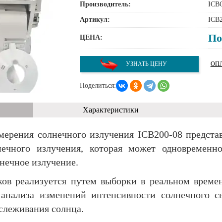
Производитель:
ICB
Артикул:
ICB2
По
ЦЕНА:
УЗНАТЬ ЦЕНУ
ОПЛ
Поделиться:
Характеристики
мерения солнечного излучения ICB200-08 предста
ечного излучения, которая может одновременн
нечное излучение.
ов реализуется путем выборки в реальном време
 анализа изменений интенсивности солнечного с
слеживания солнца.