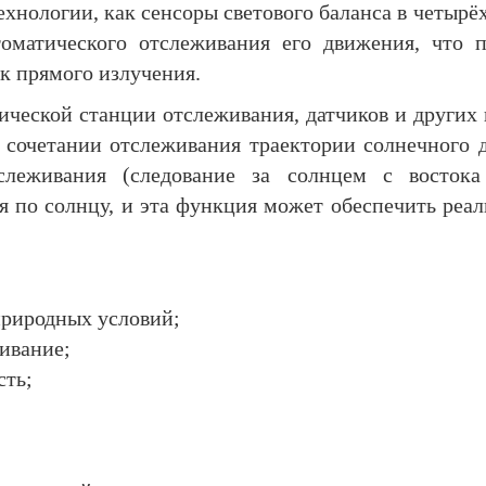
ехнологии, как сенсоры светового баланса в четырё
томатического отслеживания его движения, что п
ик прямого излучения.
тической станции отслеживания, датчиков и других
в сочетании отслеживания траектории солнечного 
слеживания (следование за солнцем с востока
я по солнцу, и эта функция может обеспечить реа
природных условий;
ивание;
сть;