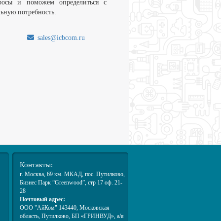
росы и поможем определиться с
льную потребность.
sales@icbcom.ru
.
Контакты:
г. Москва
, 69 км. МКАД,
пос. Путилково
,
Бизнес Парк “Greenwood”, стр 17 оф. 21-
28
Почтовый адрес:
ООО "АйКом" 143440, Московская
область, Путилково, БП «ГРИНВУД», а/я