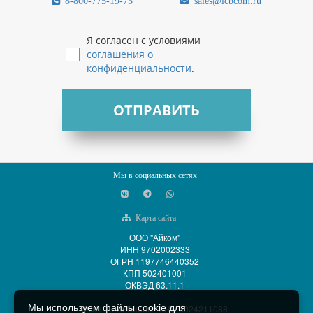
8-800-775-19-75
sales@icbcom.ru
Я согласен с условиями
соглашения о
конфиденциальности
.
ОТПРАВИТЬ
Мы в социальных сетях
Карта сайта
ООО "Айком"
ИНН 9702002333
ОГРН 1197746440352
КПП 502401001
ОКВЭД 63.11.1
Мы используем файлы cookie для
ООО "АйСиБиКом" ИНН 5024211088