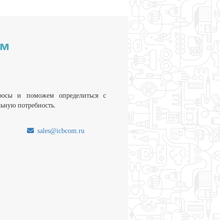
им
росы и поможем определиться с
льную потребность.
sales@icbcom.ru
.