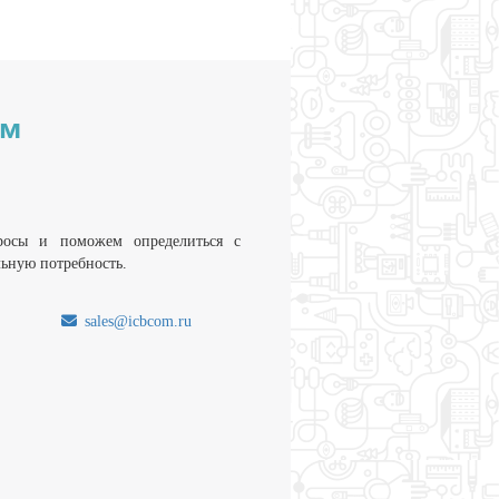
им
росы и поможем определиться с
льную потребность.
sales@icbcom.ru
.