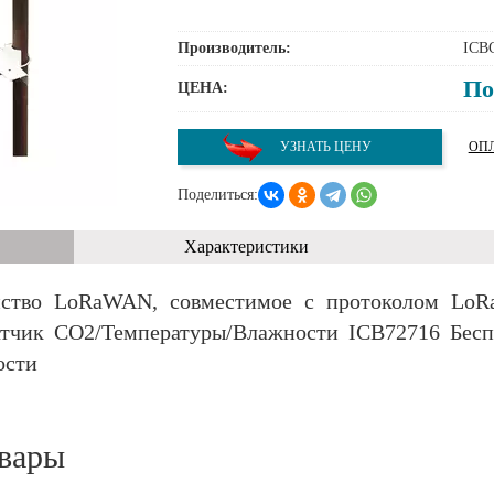
Производитель:
ICB
По
ЦЕНА:
УЗНАТЬ ЦЕНУ
ОПЛ
Поделиться:
Характеристики
ойство LoRaWAN, совместимое с протоколом LoR
тчик CO2/Температуры/Влажности ICB72716 Бес
ости
вары