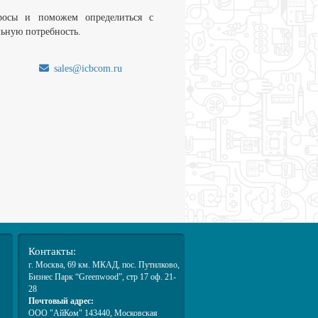
росы и поможем определиться с
льную потребность.
sales@icbcom.ru
.
Контакты:
г. Москва
, 69 км. МКАД,
пос. Путилково
,
Бизнес Парк “Greenwood”, стр 17 оф. 21-
28
Почтовый адрес:
ООО "АйКом" 143440, Московская