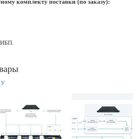
ному комплекту поставки (по заказу):
 ИБП.
вары
иУ