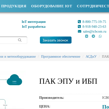
ПРОДУКЦИЯ
ОБОРУДОВАНИЕ IOT
СОТРУДНИЧЕС
IoT интеграция
8-800-775-19-75
IoT разработка
8-918-940-23-63
sales@icbcom.ru
ии и метеооборудование
Программное обеспечение
АСДиУ
ПАК
ПАК ЭПУ и ИБП
Производитель:
ICB
По
ЦЕНА: