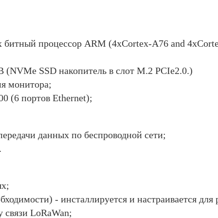
х битный процессор ARM (4xCortex-A76 and 4xCort
B (NVMe SSD накопитель в слот M.2 PCIe2.0.)
я монитора;
0 (6 портов Ethernet);
передачи данных по беспроводной сети;
.
ых;
обходимости) - инсталлируется и настраивается для 
у связи LoRaWan;