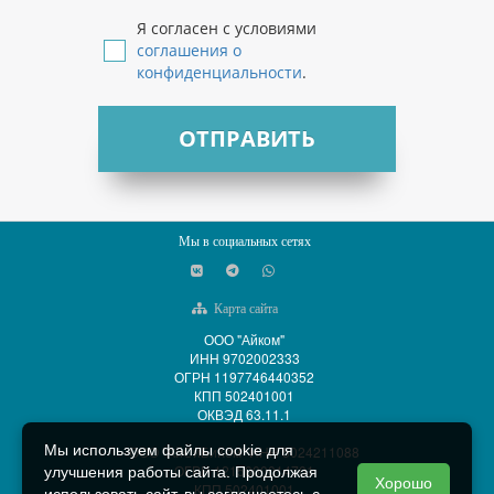
Я согласен с условиями
соглашения о
конфиденциальности
.
ОТПРАВИТЬ
Мы в социальных сетях
Карта сайта
ООО "Айком"
ИНН 9702002333
ОГРН 1197746440352
КПП 502401001
ОКВЭД 63.11.1
Мы используем файлы cookie для
ООО "АйСиБиКом" ИНН 5024211088
ОГРН 1215000014701
улучшения работы сайта. Продолжая
Хорошо
КПП 502401001