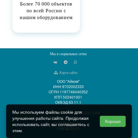
Более 70 000 объектов
по всей России с
нашим оборудованием
Мы в социальных сетях
Карта сайта
ООО "Айком"
ИНН 9702002333
ОГРН 1197746440352
КПП 502401001
ОКВЭД 63.11.1
Мы используем файлы cookie для
ООО "АйСиБиКом" ИНН 5024211088
ОГРН 1215000014701
улучшения работы сайта. Продолжая
Хорошо
КПП 502401001
использовать сайт, вы соглашаетесь с
ОКВЭД 62.01
этим.