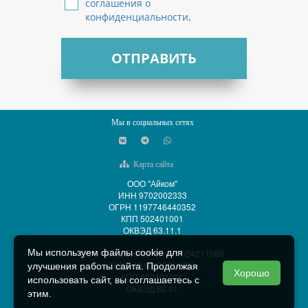
соглашения о
конфиденциальности
.
ОТПРАВИТЬ
Мы в социальных сетях
Карта сайта
ООО "Айком"
ИНН 9702002333
ОГРН 1197746440352
КПП 502401001
ОКВЭД 63.11.1
Мы используем файлы cookie для
ООО "АйСиБиКом" ИНН 5024211088
ОГРН 1215000014701
улучшения работы сайта. Продолжая
Хорошо
КПП 502401001
использовать сайт, вы соглашаетесь с
ОКВЭД 62.01
этим.