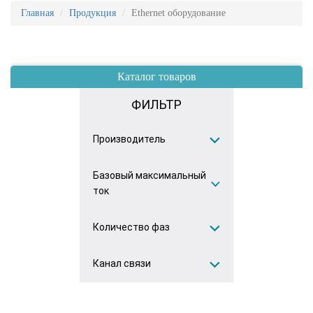
Главная
Продукция
Ethernet оборудование
Каталог товаров
ФИЛЬТР
Производитель
Базовый максимальный
ICBCOM
(13)
ток
Количество фаз
1(2)А
(2)
5(7.5)А
(3)
Канал связи
Однофазный
(2)
5(10)А
(3)
Трёхфазный
(4)
4G
(3)