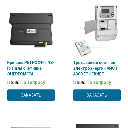
5(60)А
(6)
Ethernet
(6)
5(100)А
(2)
10(100)А
(3)
Крышка РЕТРОФИТ NB-
Трехфазный счетчик
IoT для счётчика
электроэнергии АИСТ
ЭНЕРГОМЕРА
А300 ETHERNET
Цена
: По запросу
Цена
: По запросу
ЗАКАЗАТЬ
ЗАКАЗАТЬ