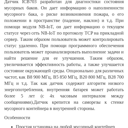
Датчик ICB703 разработан для диагностики состояния
мусорных баков. Он дает информацию о наполненности
мусорного бака, о риске возникновения пожара, о его
положении в пространстве (падение, наклон) и т.д. При
помощи модуля NB-IoT, он дает информацию о текущем
статусе через сеть NB-IoT по протоколу TCP на прикладной
сервер. Таким образом пользователь может контролировать
статус удаленно. При помощи программного обеспечения
пользователь может проанализировать выполнение задачи и
найти решение для ее улучшения. Таким образом,
увеличивается эффективность работы, а также улучшается
состояние окружающей среды. Опционально для различных
частот, как В8 900 МГц, В5 850 МГц, В20 800 МГц, В28 700
МГц и т.д. Так как датчик содержит алгоритм низкого
энергопотребления, внутренняя батарея может работать
более 5 лет (с 4х часовым интервалом между
сообщениями).Датчик крепится на саморезы к стенке
мусорного контейнера в внутренней стороны.
Особенности
Простая установка на любой мусорный контейнер