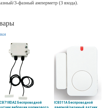
азный/3-фазный амперметр (3 входа).
вары
ики
ICB718DA2 Беспроводной
ICB311A Беспроводной
датчик вибрации шарикового
дверной/оконный датчик