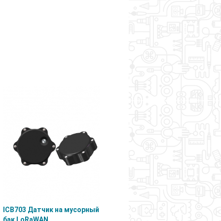
ICB703 Датчик на мусорный
бак LoRaWAN