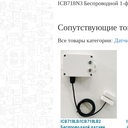
ICB718N3 Беспроводной 1-ф
Сопутствующие то
Все товары категории:
Датч
ICB718LB/ICB718LB2
Беспроводной датчик