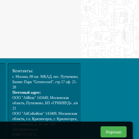
.
Контакты:
г. Москва
, 69 км. МКАД,
пос. Путилково
,
Бизнес Парк “Greenwood”, стр 17 оф. 21-
28
Почтовый адрес:
ООО "АйКом" 143440, Московская
область, Путилково, БП «ГРИНВУД», а/я
21
ООО "АйСиБиКом" 143409, Московская
область, г.о. Красногорск, г. Красногорск,
ул.Успенская, д. 24, кв. 529
sales@icbcom.ru
Хорошо
8 800 775 19 75,