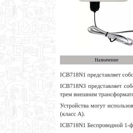
Назначение
ICB718N1 представляет соб
ICB718N3 представляет соб
трем внешним трансформато
Устройства могут использо
(класс A).
ICB718N1 Беспроводной 1-ф