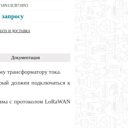
718N1/ICB718N3
 запросу
АТА И ДОСТАВКА
Документация
му трансформатору тока.
орый должен подключаться к
стима с протоколом LoRaWAN