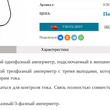
Артикул:
ICB
По
ЦЕНА:
УЗНАТЬ ЦЕНУ
ОПЛ
Поделиться:
Характеристики
ой однофазный амперметр, подключаемый к внешне
ой трехфазный амперметр с тремя выходами, кот
рам тока.
ваться для контроля тока. Связь полностью совме
азный/3-фазный амперметр.