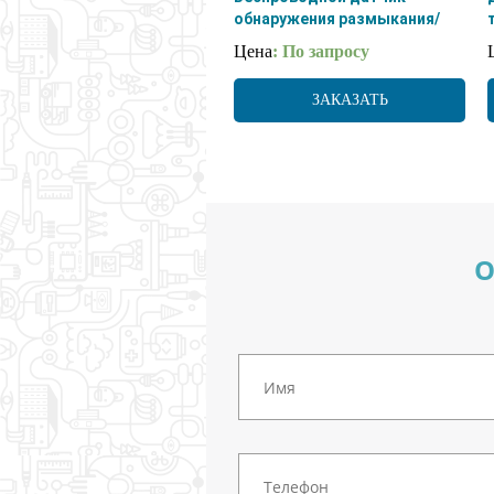
обнаружения размыкания/
замыкания типа Холла
Цена
: По запросу
LoRaWAN
ЗАКАЗАТЬ
О