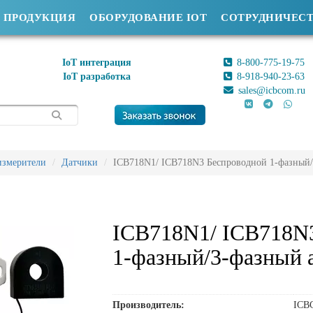
ПРОДУКЦИЯ
ОБОРУДОВАНИЕ IOT
СОТРУДНИЧЕС
IoT интеграция
8-800-775-19-75
IoT разработка
8-918-940-23-63
sales@icbcom.ru
измерители
Датчики
ICB718N1/ ICB718N3 Беспроводной 1-фазный
ICB718N1/ ICB718N
1-фазный/3-фазный 
Производитель:
ICB