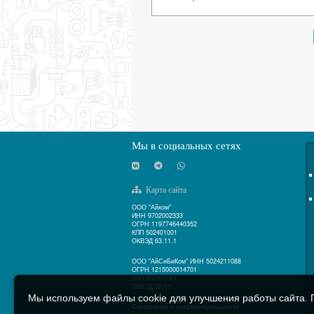
Мы в социальных сетях
Карта сайта
ООО "Айком"
ИНН 9702002333
ОГРН 1197746440352
КПП 502401001
ОКВЭД 63.11.1
ООО "АйСиБиКом" ИНН 5024211088
ОГРН 1215000014701
КПП 502401001
ОКВЭД 62.01
Мы используем файлы cookie для улучшения работы сайта. П
Соглашение о конфиденциальности