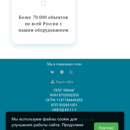
Более 70 000 объектов
по всей России с
нашим оборудованием
Мы в социальных сетях
Карта сайта
ООО "Айком"
ИНН 9702002333
ОГРН 1197746440352
КПП 502401001
ОКВЭД 63.11.1
Мы используем файлы cookie для
ООО "АйСиБиКом" ИНН 5024211088
ОГРН 1215000014701
улучшения работы сайта. Продолжая
Хорошо
КПП 502401001