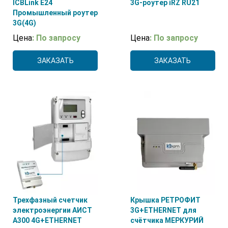
ICBLink E24
3G-роутер iRZ RU21
Промышленный роутер
3G(4G)
Цена
: По запросу
Цена
: По запросу
ЗАКАЗАТЬ
ЗАКАЗАТЬ
Трехфазный счетчик
Крышка РЕТРОФИТ
электроэнергии АИСТ
3G+ETHERNET для
А300 4G+ETHERNET
счётчика МЕРКУРИЙ