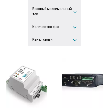
Базовый максимальный
ICBCOM
(12)
ток
IRZ
(1)
Количество фаз
1(2)А
(2)
5(7.5)А
(2)
Канал связи
Однофазный
(2)
5(10)А
(2)
Трёхфазный
(3)
4G
(5)
5(60)А
(5)
Ethernet
(3)
5(100)А
(2)
10(100)А
(2)