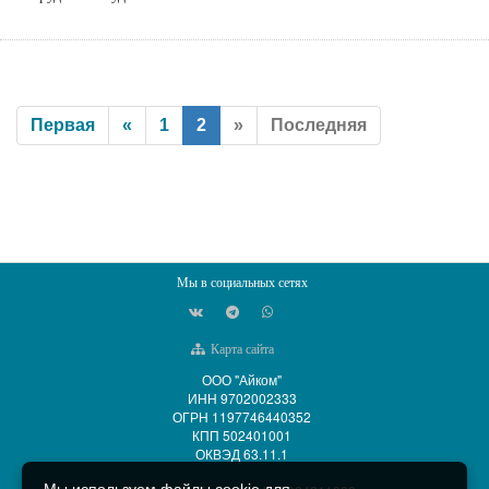
Навигация
Первая
«
1
2
»
Последняя
по
записям
Мы в социальных сетях
Карта сайта
ООО "Айком"
ИНН 9702002333
ОГРН 1197746440352
КПП 502401001
ОКВЭД 63.11.1